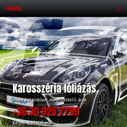
Főoldal
☰
Karosszéria fóliázás
Rövid határidővel, megfizethető áron
+36 30 925 7799
Kérjen ajánlatot ma!