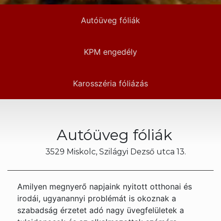
Autóüveg fóliák
KPM engedély
Karosszéria fóliázás
Autóüveg fóliák
3529 Miskolc,
Szilágyi Dezső utca 13.
Amilyen megnyerő napjaink nyitott otthonai és
irodái, ugyanannyi problémát is okoznak a
szabadság érzetet adó nagy üvegfelületek a