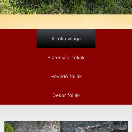
A fólia világa
Biztonsági fóliák
Hővédő fóliák
Dekor fóliák