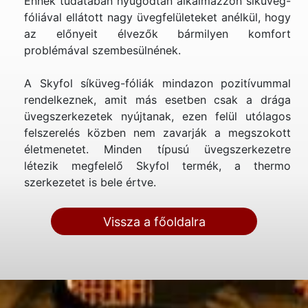
Ennek tudatában nyugodtan alkalmazzon síküveg-
fóliával ellátott nagy üvegfelületeket anélkül, hogy
az előnyeit élvezők bármilyen komfort
problémával szembesülnének.
A Skyfol síküveg-fóliák mindazon pozitívummal
rendelkeznek, amit más esetben csak a drága
üvegszerkezetek nyújtanak, ezen felül utólagos
felszerelés közben nem zavarják a megszokott
életmenetet. Minden típusú üvegszerkezetre
létezik megfelelő Skyfol termék, a thermo
szerkezetet is bele értve.
Vissza a főoldalra